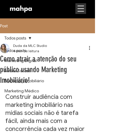
Post
Todos posts
Duda da MLC Studio
Todos posts
4 min de leitura
Como atrair a atenção do seu
Marketing Digital
público usando Marketing
Mídias Sociais
Imobiliário!
Marketing Imobiliário
Marketing Médico
Construir audiência com 
marketing imobiliário nas 
mídias sociais não é tarefa 
fácil, ainda mais com a 
concorrência cada vez maior 