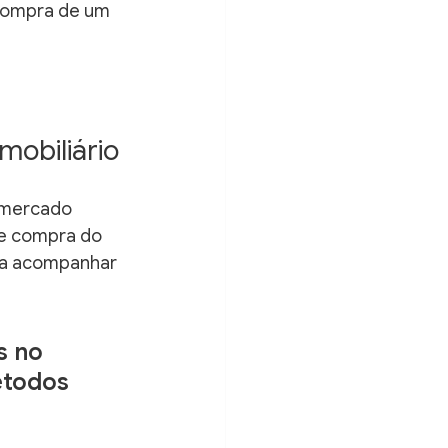
 compra de um 
mobiliário
 mercado 
e compra do 
ra acompanhar 
s no 
étodos 