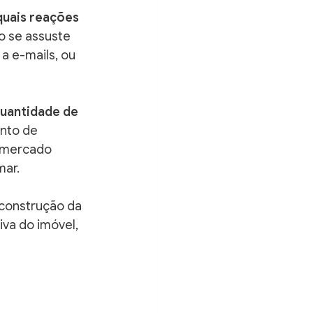
quais reações 
o se assuste 
 e-mails, ou 
quantidade de 
nto de 
 mercado 
mar.
 construção da 
va do imóvel, 