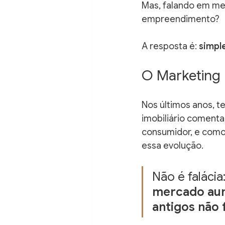
Mas, falando em mer
empreendimento?
A resposta é: 
simpl
O Marketing 
Nos últimos anos, 
imobiliário coment
consumidor, e como
essa evolução.
Não é falácia:
mercado aum
antigos não 